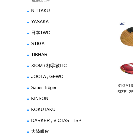
服裝,配件
NITTAKU
YASAKA
日本TWC
STIGA
TIBHAR
XIOM / 柳承敏ITC
JOOLA , GEWO
81GA1
Sauer Tröger
SIZE: 2
KINSON
KOKUTAKU
DARKER , VICTAS , TSP
大陸膠皮