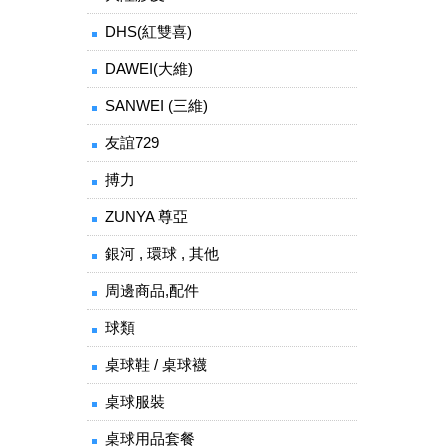
DHS(紅雙喜)
DAWEI(大維)
SANWEI (三維)
友誼729
搏力
ZUNYA 尊亞
銀河 , 環球 , 其他
周邊商品,配件
球類
桌球鞋 / 桌球襪
桌球服裝
桌球用品套餐