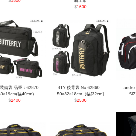
$
1500
"新上市"
$
1600
 裝備袋 品番：62870
BTY 後背袋 No.62860
andr
40×19cm(幅40cm)
50×32×18cm（幅[32cm]
SI
$
2400
$
2500