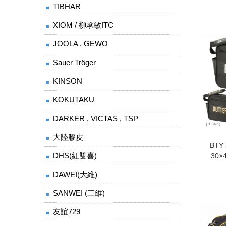
TIBHAR
XIOM / 柳承敏ITC
JOOLA , GEWO
Sauer Tröger
KINSON
KOKUTAKU
DARKER , VICTAS , TSP
大陸膠皮
BTY
DHS(紅雙喜)
30×
DAWEI(大維)
SANWEI (三維)
友誼729