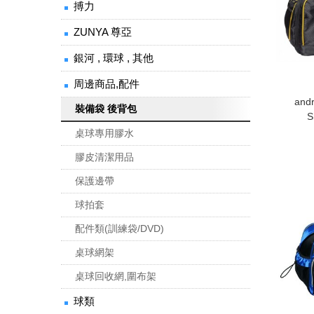
搏力
ZUNYA 尊亞
銀河 , 環球 , 其他
周邊商品,配件
an
裝備袋 後背包
S
桌球專用膠水
膠皮清潔用品
保護邊帶
球拍套
配件類(訓練袋/DVD)
桌球網架
桌球回收網,圍布架
球類