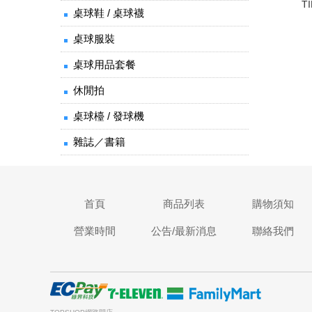
T
桌球鞋 / 桌球襪
桌球服裝
桌球用品套餐
休閒拍
桌球檯 / 發球機
雜誌／書籍
首頁
商品列表
購物須知
營業時間
公告/最新消息
聯絡我們