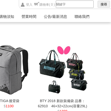
登入
購物車
( 0 )
購物須知
營業時間
公告/最新消息
聯絡我們
STIGA 後背袋
BTY 2018 新款裝備袋 品番：
$
1100
62910 46×32×22cm(容量29L)