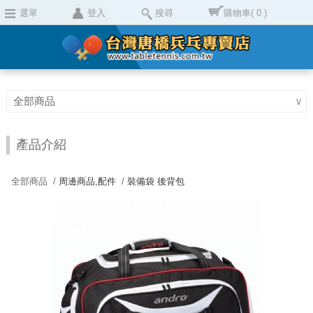
選單
登入
搜尋
購物車
( 0 )
全部商品
∨
產品介紹
全部商品 /
周邊商品,配件
/
裝備袋 後背包