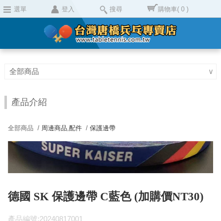
選單
登入
搜尋
購物車
( 0 )
全部商品
∨
產品介紹
全部商品 /
周邊商品,配件
/
保護邊帶
德國 SK 保護邊帶 C藍色 (加購價NT30)
產品編號:20240817001