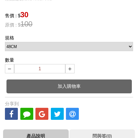
30
售價 : $
100
原價 : $
規格
數量
−
+
加入購物車
分享到
產品說明
問與答(0)