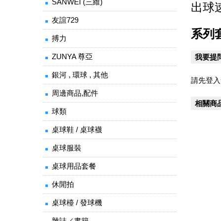
SANWEI (三維)
出球
友誼729
系列
搏力
ZUNYA 尊亞
我要提
銀河 , 環球 , 其他
請先登入
周邊商品,配件
相關商
球類
桌球鞋 / 桌球襪
桌球服裝
桌球用品套餐
休閒拍
桌球檯 / 發球機
雜誌／書籍