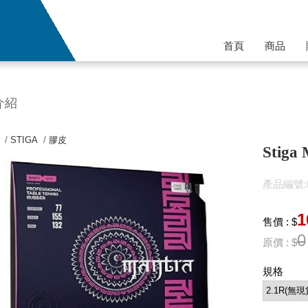
首頁
商品
介紹
 /
STIGA
/
膠皮
Stiga
產品編號:P
1
售價 : $
0
原價 : $
規格