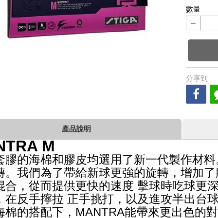
數量
−
分享到
產品說明
NTRA M
套膠的海棉和膠皮均選用了新一代製作材料
轉。我們為了帶給新球更強的旋轉，增加了
混合，從而提供更快的速度 擊球時吃球更
，在反手擰拉 正手挑打，以及進攻半出台
海棉的搭配下，MANTRA能帶來更出色的