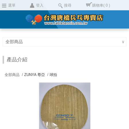
選單
登入
搜尋
購物車
( 0 )
全部商品
∨
產品介紹
全部商品 /
ZUNYA 尊亞
/
球拍