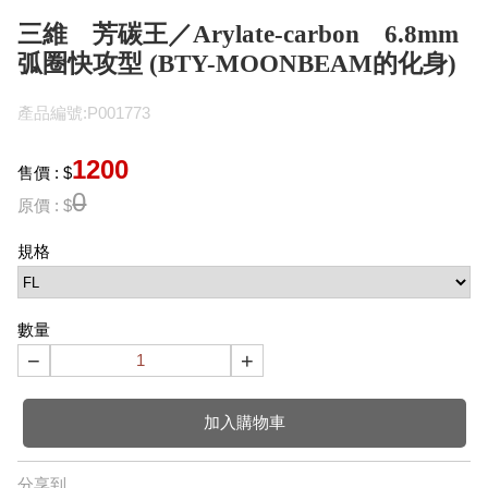
三維 芳碳王／Arylate-carbon 6.8mm
弧圈快攻型 (BTY-MOONBEAM的化身)
產品編號:P001773
1200
售價 : $
0
原價 : $
規格
數量
−
+
加入購物車
分享到