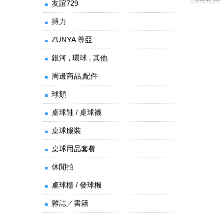
友誼729
搏力
ZUNYA 尊亞
銀河 , 環球 , 其他
周邊商品,配件
球類
桌球鞋 / 桌球襪
桌球服裝
桌球用品套餐
休閒拍
桌球檯 / 發球機
雜誌／書籍