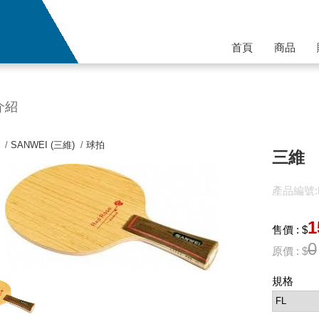
首頁
商品
介紹
 /
SANWEI (三維)
/
球拍
三維 
產品編號:P
1
售價 : $
0
原價 : $
規格