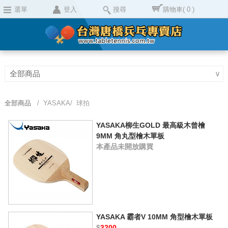
選單
登入
搜尋
購物車
( 0 )
全部商品
∨
全部商品
/ YASAKA/ 球拍
YASAKA柳生GOLD 最高級木曾檜
9MM 角丸型檜木單板
本產品未開放購買
YASAKA 霸者V 10MM 角型檜木單板
$
3200